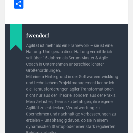
Link
Teilen
fwendorf
Agilität ist mehr als ein Framework – sie ist eine
Haltung. Und genau diese Haltung vermittle ich
seit über 15 Jahren als Scrum Master & Agile
Coach in Unternehmen unterschiedlichster
Größenordnungen.
Mit einem Hintergrund in der Softwareentwicklung
und technischem Projektmanagement kenne ich
die Herausforderungen agiler Transformationen
nicht nur aus der Theorie, sondern aus der Praxis.
Mein Ziel ist es, Teams zu befähigen, ihre eigene
Agilität zu entdecken, Verantwortung zu
übernehmen und nachhaltige Verbesserungen zu
erzielen – unabhängig davon, ob sie in einem
dynamischen Startup oder einer stark regulierten
Behörde arbeiten.