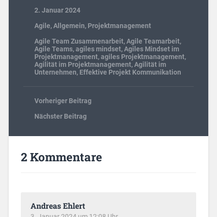
2. Januar 2024
Agile
,
Allgemein
,
Projektmanagement
Agile Team Zusammenarbeit
,
Agile Teamarbeit
,
Agile Teams
,
agiles mindset
,
Agiles Mindset im
Projektmanagement
,
agiles Projektmanagement
,
Agilität im Projektmanagement
,
Agilität im
Unternehmen
,
Effektive Projekt Kommunikation
Vorheriger Beitrag
Nächster Beitrag
2 Kommentare
Andreas Ehlert
3. Januar 2024 um 12:08 Uhr