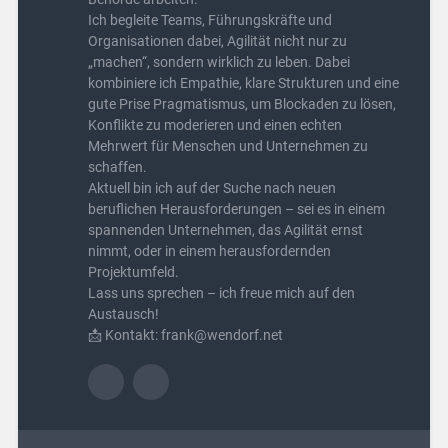
Ich begleite Teams, Führungskräfte und
Organisationen dabei, Agilität nicht nur zu
„machen“, sondern wirklich zu leben. Dabei
kombiniere ich Empathie, klare Strukturen und eine
gute Prise Pragmatismus, um Blockaden zu lösen,
Konflikte zu moderieren und einen echten
Mehrwert für Menschen und Unternehmen zu
schaffen.
Aktuell bin ich auf der Suche nach neuen
beruflichen Herausforderungen – sei es in einem
spannenden Unternehmen, das Agilität ernst
nimmt, oder in einem herausfordernden
Projektumfeld.
Lass uns sprechen – ich freue mich auf den
Austausch!
📩 Kontakt: frank@wendorf.net