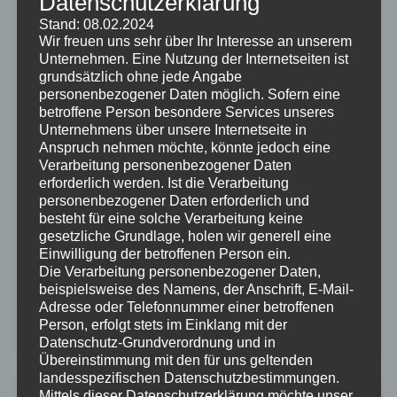
Datenschutzerklärung
Stand: 08.02.2024
Wir freuen uns sehr über Ihr Interesse an unserem
„Die kürzeste Verbindung zwischen zwei Menschen ist
Unternehmen. Eine Nutzung der Internetseiten ist
ein Lächeln.“ Der Motor für erfolgreiche Projekte ist
grundsätzlich ohne jede Angabe
ein agiles Mindset, denn das agile Mindset ist eine
personenbezogener Daten möglich. Sofern eine
Denkweise, die Flexibilität, Zusammenarbeit und
betroffene Person besondere Services unseres
kontinuierliche Verbesserung fördert. Sie kennen und
Unternehmens über unsere Internetseite in
wissen es selbst am besten:…
Anspruch nehmen möchte, könnte jedoch eine
Verarbeitung personenbezogener Daten
Weiterlesen →
erforderlich werden. Ist die Verarbeitung
personenbezogener Daten erforderlich und
LinkedIn
XING
WhatsApp
Facebook
X
Teams
Copy
Email
Pri
besteht für eine solche Verarbeitung keine
Link
Teilen
gesetzliche Grundlage, holen wir generell eine
Einwilligung der betroffenen Person ein.
Die Verarbeitung personenbezogener Daten,
beispielsweise des Namens, der Anschrift, E-Mail-
Adresse oder Telefonnummer einer betroffenen
Person, erfolgt stets im Einklang mit der
2. Januar 2024
2
Datenschutz-Grundverordnung und in
Übereinstimmung mit den für uns geltenden
landesspezifischen Datenschutzbestimmungen.
Mittels dieser Datenschutzerklärung möchte unser