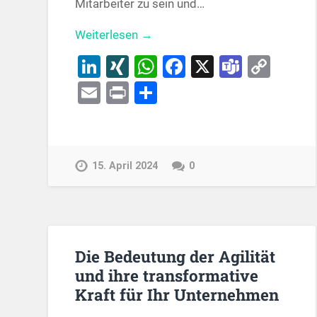
Mitarbeiter zu sein und…
Weiterlesen →
LinkedIn
XING
WhatsApp
Facebook
X
Teams
Cop
Link
Email
Print
Teilen
15. April 2024
0
Die Bedeutung der Agilität
und ihre transformative
Kraft für Ihr Unternehmen