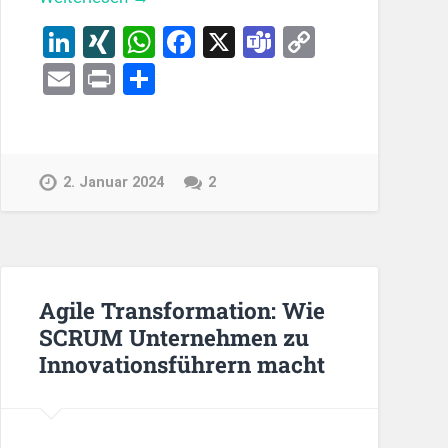
LinkedIn
XING
WhatsApp
Facebook
X
Teams
Copy
Link
Email
Print
Teilen
2. Januar 2024
2
Agile Transformation: Wie
SCRUM Unternehmen zu
Innovationsführern macht