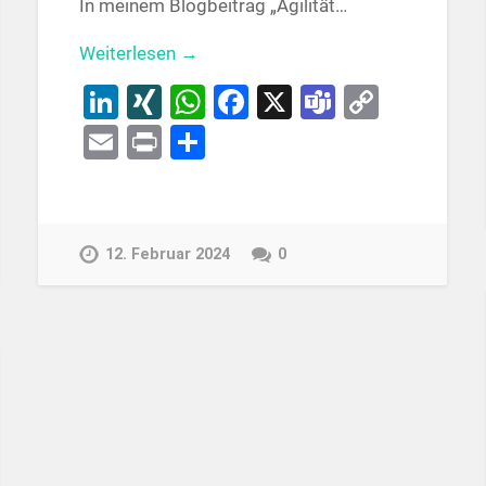
In meinem Blogbeitrag „Agilität…
Weiterlesen →
y
LinkedIn
XING
WhatsApp
Facebook
X
Teams
Copy
Link
Email
Print
Teilen
12. Februar 2024
0