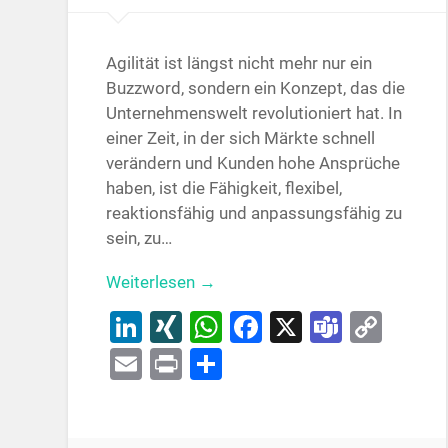
Agilität ist längst nicht mehr nur ein
Buzzword, sondern ein Konzept, das die
Unternehmenswelt revolutioniert hat. In
einer Zeit, in der sich Märkte schnell
verändern und Kunden hohe Ansprüche
haben, ist die Fähigkeit, flexibel,
reaktionsfähig und anpassungsfähig zu
sein, zu…
Weiterlesen →
LinkedIn
XING
WhatsApp
Facebook
X
Teams
Cop
Link
Email
Print
Teilen