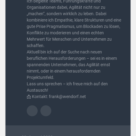
Ich begleite Teams, Führungskräfte und
Organisationen dabei, Agilität nicht nur zu
„machen“, sondern wirklich zu leben. Dabei
kombiniere ich Empathie, klare Strukturen und eine
gute Prise Pragmatismus, um Blockaden zu lösen,
Konflikte zu moderieren und einen echten
Mehrwert für Menschen und Unternehmen zu
schaffen.
Aktuell bin ich auf der Suche nach neuen
beruflichen Herausforderungen – sei es in einem
spannenden Unternehmen, das Agilität ernst
nimmt, oder in einem herausfordernden
Projektumfeld.
Lass uns sprechen – ich freue mich auf den
Austausch!
📩 Kontakt: frank@wendorf.net