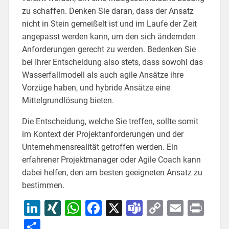
zu schaffen. Denken Sie daran, dass der Ansatz
nicht in Stein gemeißelt ist und im Laufe der Zeit
angepasst werden kann, um den sich ändernden
Anforderungen gerecht zu werden. Bedenken Sie
bei Ihrer Entscheidung also stets, dass sowohl das
Wasserfallmodell als auch agile Ansätze ihre
Vorzüge haben, und hybride Ansätze eine
Mittelgrundlösung bieten.
Die Entscheidung, welche Sie treffen, sollte somit
im Kontext der Projektanforderungen und der
Unternehmensrealität getroffen werden. Ein
erfahrener Projektmanager oder Agile Coach kann
dabei helfen, den am besten geeigneten Ansatz zu
bestimmen.
LinkedIn
XING
WhatsApp
Facebook
X
Teams
Copy
Email
Pri
Link
Teilen