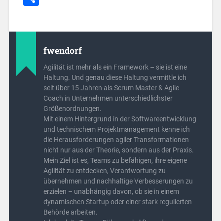
fwendorf
Agilität ist mehr als ein Framework – sie ist eine
Haltung. Und genau diese Haltung vermittle ich
seit über 15 Jahren als Scrum Master & Agile
Coach in Unternehmen unterschiedlichster
Größenordnungen.
Mit einem Hintergrund in der Softwareentwicklung
und technischem Projektmanagement kenne ich
die Herausforderungen agiler Transformationen
nicht nur aus der Theorie, sondern aus der Praxis.
Mein Ziel ist es, Teams zu befähigen, ihre eigene
Agilität zu entdecken, Verantwortung zu
übernehmen und nachhaltige Verbesserungen zu
erzielen – unabhängig davon, ob sie in einem
dynamischen Startup oder einer stark regulierten
Behörde arbeiten.