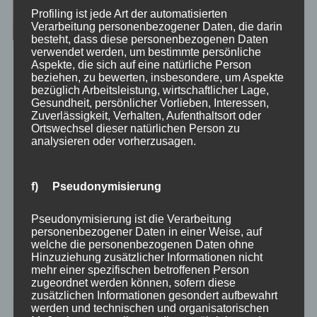
Profiling ist jede Art der automatisierten
Verarbeitung personenbezogener Daten, die darin
besteht, dass diese personenbezogenen Daten
verwendet werden, um bestimmte persönliche
Aspekte, die sich auf eine natürliche Person
Die Kombination aus Lean-Management und agilen
beziehen, zu bewerten, insbesondere, um Aspekte
Methoden hat sich in der agilen Arbeitswelt zu einer
bezüglich Arbeitsleistung, wirtschaftlicher Lage,
leistungsstarken Strategie entwickelt. Lean zielt
Gesundheit, persönlicher Vorlieben, Interessen,
Zuverlässigkeit, Verhalten, Aufenthaltsort oder
darauf ab, Verschwendung zu minimieren, während
Ortswechsel dieser natürlichen Person zu
agiles Management die Flexibilität und iterative
analysieren oder vorherzusagen.
Verbesserung betont. Doch wie lässt sich Lean-
Management im…
f) Pseudonymisierung
Weiterlesen →
LinkedIn
XING
WhatsApp
Facebook
X
Teams
Copy
Email
Pri
Pseudonymisierung ist die Verarbeitung
personenbezogener Daten in einer Weise, auf
Link
Teilen
welche die personenbezogenen Daten ohne
Hinzuziehung zusätzlicher Informationen nicht
mehr einer spezifischen betroffenen Person
zugeordnet werden können, sofern diese
zusätzlichen Informationen gesondert aufbewahrt
werden und technischen und organisatorischen
2. September 2024
0