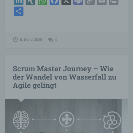
LinkedIn
XING
WhatsApp
Facebook
X
Teams
Copy
Email
Pri
Link
Teilen
5. März 2025
0
Scrum Master Journey – Wie
der Wandel von Wasserfall zu
Agile gelingt