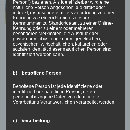
Person") beziehen. Als identifizierbar wird eine
natürliche Person angesehen, die direkt oder
indirekt, insbesondere mittels Zuordnung zu einer
Kennung wie einem Namen, zu einer
Kennnummer, zu Standortdaten, zu einer Online-
Kennung oder zu einem oder mehreren
besonderen Merkmalen, die Ausdruck der
Dialog oder Diskussion, was ist der Unterschied? In
physischen, physiologischen, genetischen,
vielen Unternehmen findet Kommunikation meist in
psychischen, wirtschaftlichen, kulturellen oder
Form von Diskussionen statt. Doch der Unterschied
sozialen Identität dieser natürlichen Person sind,
identifiziert werden kann.
zwischen Dialog und Diskussion ist essenziell,
insbesondere in einem agilen Umfeld, in dem eine
offene und transparente Kommunikation die…
b) betroffene Person
Weiterlesen →
Betroffene Person ist jede identifizierte oder
LinkedIn
XING
WhatsApp
Facebook
X
Teams
Copy
Email
Pri
identifizierbare natürliche Person, deren
personenbezogene Daten von dem für die
Link
Teilen
Verarbeitung Verantwortlichen verarbeitet werden.
c) Verarbeitung