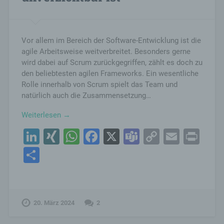
Name und Anschrift des für die Verarbeitung
Verantwortlichen
Vor allem im Bereich der Software-Entwicklung ist die
agile Arbeitsweise weitverbreitet. Besonders gerne
Verantwortlicher im Sinne der Datenschutz-
wird dabei auf Scrum zurückgegriffen, zählt es doch zu
Grundverordnung, sonstiger in den Mitgliedstaaten
den beliebtesten agilen Frameworks. Ein wesentliche
der Europäischen Union geltenden
Datenschutzgesetze und anderer Bestimmungen
Rolle innerhalb von Scrum spielt das Team und
mit datenschutzrechtlichem Charakter ist die:
natürlich auch die Zusammensetzung…
Frank Wendorf
Finkenschlag 44
Weiterlesen →
16321 Bernau bei Berlin
LinkedIn
XING
WhatsApp
Facebook
X
Teams
Copy
Email
Pri
D
03338459733
Link
Teilen
E-Mail: frank@wendorf.net
Cookies / SessionStorage / LocalStorage
Die Internetseiten verwenden teilweise so
genannte Cookies, LocalStorage und
20. März 2024
2
SessionStorage. Dies dient dazu, unser Angebot
nutzerfreundlicher, effektiver und sicherer zu