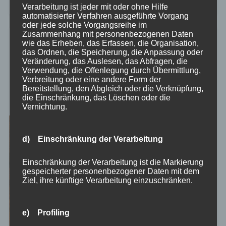
24. September 2024
0
Verarbeitung ist jeder mit oder ohne Hilfe
automatisierter Verfahren ausgeführte Vorgang
oder jede solche Vorgangsreihe im
Zusammenhang mit personenbezogenen Daten
wie das Erheben, das Erfassen, die Organisation,
Die Rolle von Lean-
das Ordnen, die Speicherung, die Anpassung oder
Management im agilen Umfeld:
Veränderung, das Auslesen, das Abfragen, die
Verwendung, die Offenlegung durch Übermittlung,
Wie du Effizienz und
Verbreitung oder eine andere Form der
Flexibilität vereinst
Bereitstellung, den Abgleich oder die Verknüpfung,
die Einschränkung, das Löschen oder die
Vernichtung.
d) Einschränkung der Verarbeitung
Einschränkung der Verarbeitung ist die Markierung
gespeicherter personenbezogener Daten mit dem
Ziel, ihre künftige Verarbeitung einzuschränken.
e) Profiling