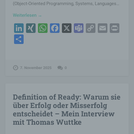
(Object-Oriented Programming, Systems, Languages…
Weiterlesen →
LinkedIn
XING
WhatsApp
Facebook
X
Teams
Copy
Email
Pri
Link
Teilen
7. November 2025
0
Definition of Ready: Warum sie
über Erfolg oder Misserfolg
entscheidet – Mein Interview
mit Thomas Wuttke