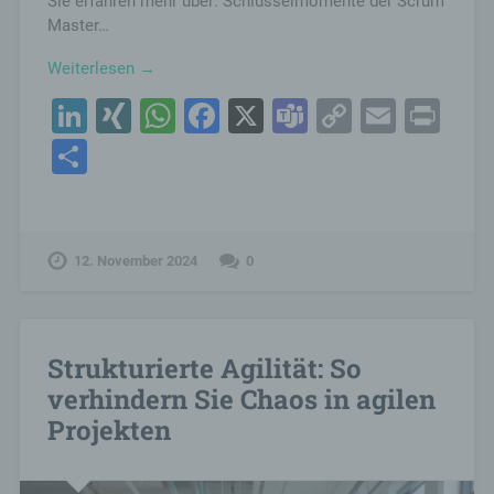
Sie erfahren mehr über: Schlüsselmomente der Scrum
Master…
Weiterlesen →
LinkedIn
XING
WhatsApp
Facebook
X
Teams
Copy
Email
Pri
Link
Teilen
12. November 2024
0
Strukturierte Agilität: So
verhindern Sie Chaos in agilen
Projekten