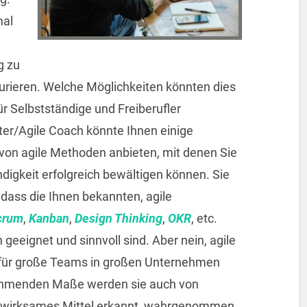
mal
g zu
turieren. Welche Möglichkeiten könnten dies
r Selbstständige und Freiberufler
er/Agile Coach könnte Ihnen einige
von agile Methoden anbieten, mit denen Sie
digkeit erfolgreich bewältigen können. Sie
dass die Ihnen bekannten, agile
crum
,
Kanban
,
Design Thinking
,
OKR
, etc.
geeignet und sinnvoll sind. Aber nein, agile
 für große Teams in großen Unternehmen
unehmenden Maße werden sie auch von
n wirksames Mittel erkannt, wahrgenommen