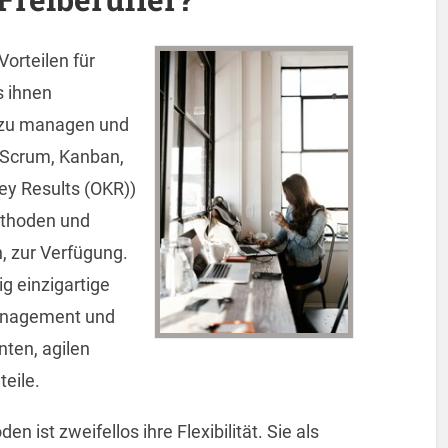
Vorteilen für
s ihnen
r zu managen und
 Scrum, Kanban,
ey Results (OKR))
ethoden und
, zur Verfügung.
g einzigartige
anagement und
nten, agilen
eile.
n ist zweifellos ihre Flexibilität. Sie als