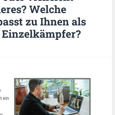
deres? Welche
asst zu Ihnen als
r Einzelkämpfer?
m
t ein
g.