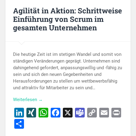
Agilität in Aktion: Schrittweise
Einführung von Scrum im
gesamten Unternehmen
Die heutige Zeit ist im stetigen Wandel und somit von
ständigen Veränderungen geprägt. Unternehmen sind
dahingehend gefordert, anpassungswillig und -fähig zu
sein und sich den neuen Gegebenheiten und
Herausforderungen zu stellen um wettbewerbsfähig
und attraktiv für Mitarbeiter zu sein und…
Weiterlesen →
LinkedIn
XING
WhatsApp
Facebook
X
Teams
Copy
Email
Pri
Link
Teilen