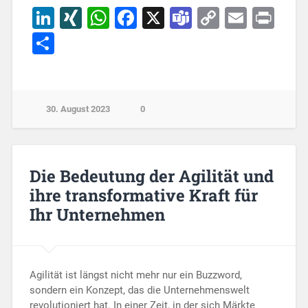
LinkedIn
XING
WhatsApp
Facebook
X
Teams
Copy
Email
Pri
Link
Teilen
30. August 2023
0
Die Bedeutung der Agilität und
ihre transformative Kraft für
Ihr Unternehmen
Agilität ist längst nicht mehr nur ein Buzzword,
sondern ein Konzept, das die Unternehmenswelt
revolutioniert hat. In einer Zeit, in der sich Märkte