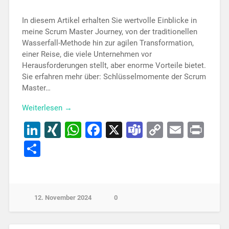
In diesem Artikel erhalten Sie wertvolle Einblicke in
meine Scrum Master Journey, von der traditionellen
Wasserfall-Methode hin zur agilen Transformation,
einer Reise, die viele Unternehmen vor
Herausforderungen stellt, aber enorme Vorteile bietet.
Sie erfahren mehr über: Schlüsselmomente der Scrum
Master…
Weiterlesen →
LinkedIn
XING
WhatsApp
Facebook
X
Teams
Copy
Email
Pri
Link
Teilen
12. November 2024
0