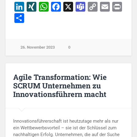
LinkedIn
XING
WhatsApp
Facebook
X
Teams
Copy
Email
Pri
Link
Teilen
26. November 2023
0
Agile Transformation: Wie
SCRUM Unternehmen zu
Innovationsführern macht
Innovationsführerschaft ist heutzutage mehr als nur
ein Wettbewerbsvorteil – sie ist der Schlüssel zum
nachhaltigen Erfolg. Unternehmen, die auf der Suche