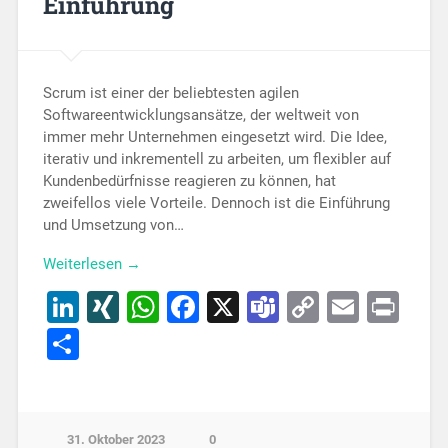
Einführung
Scrum ist einer der beliebtesten agilen
Softwareentwicklungsansätze, der weltweit von
immer mehr Unternehmen eingesetzt wird. Die Idee,
iterativ und inkrementell zu arbeiten, um flexibler auf
Kundenbedürfnisse reagieren zu können, hat
zweifellos viele Vorteile. Dennoch ist die Einführung
und Umsetzung von…
Weiterlesen →
LinkedIn
XING
WhatsApp
Facebook
X
Teams
Copy
Email
Pri
Link
Teilen
31. Oktober 2023
0