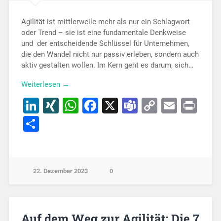
Agilität ist mittlerweile mehr als nur ein Schlagwort
oder Trend – sie ist eine fundamentale Denkweise
und der entscheidende Schlüssel für Unternehmen,
die den Wandel nicht nur passiv erleben, sondern auch
aktiv gestalten wollen. Im Kern geht es darum, sich…
Weiterlesen →
LinkedIn
XING
WhatsApp
Facebook
X
Teams
Copy
Email
Pri
Link
Teilen
22. Dezember 2023
0
Auf dem Weg zur Agilität: Die 7