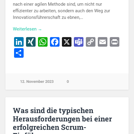
nach einer agilen Methode sind, um nicht nur
effizienter zu arbeiten, sondern auch den Weg zur
Innovationsführerschaft zu ebnen,…
Weiterlesen →
LinkedIn
XING
WhatsApp
Facebook
X
Teams
Copy
Email
Pri
Link
Teilen
12. November 2023
0
Was sind die typischen
Herausforderungen bei einer
erfolgreichen Scrum-