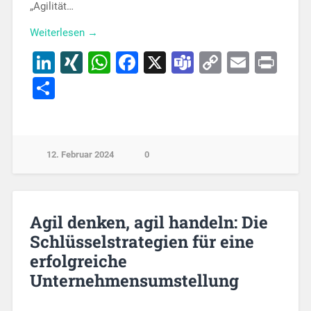
„Agilität…
Weiterlesen →
LinkedIn
XING
WhatsApp
Facebook
X
Teams
Copy
Email
Pri
Link
Teilen
12. Februar 2024
0
Agil denken, agil handeln: Die
Schlüsselstrategien für eine
erfolgreiche
Unternehmensumstellung