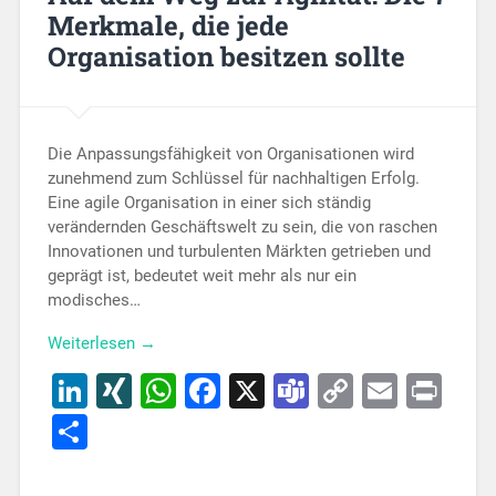
Merkmale, die jede
Organisation besitzen sollte
Die Anpassungsfähigkeit von Organisationen wird
zunehmend zum Schlüssel für nachhaltigen Erfolg.
Eine agile Organisation in einer sich ständig
verändernden Geschäftswelt zu sein, die von raschen
Innovationen und turbulenten Märkten getrieben und
geprägt ist, bedeutet weit mehr als nur ein
modisches…
Weiterlesen →
LinkedIn
XING
WhatsApp
Facebook
X
Teams
Copy
Email
Pri
Link
Teilen