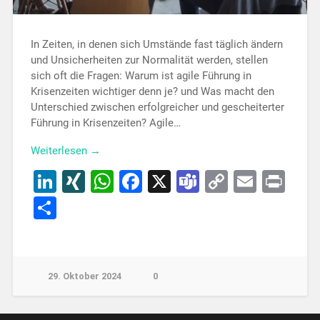
In Zeiten, in denen sich Umstände fast täglich ändern
und Unsicherheiten zur Normalität werden, stellen
sich oft die Fragen: Warum ist agile Führung in
Krisenzeiten wichtiger denn je? und Was macht den
Unterschied zwischen erfolgreicher und gescheiterter
Führung in Krisenzeiten? Agile…
Weiterlesen →
LinkedIn
XING
WhatsApp
Facebook
X
Teams
Copy
Email
Pri
Link
Teilen
29. Oktober 2024
0