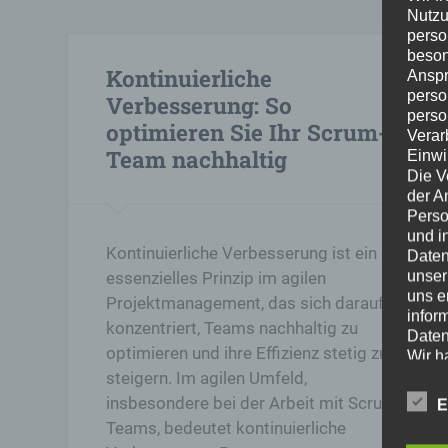
Nutzu
perso
beson
Kontinuierliche
Anspr
perso
Verbesserung: So
perso
optimieren Sie Ihr Scrum-
Verar
Team nachhaltig
Einwi
Die V
der A
Perso
und i
Kontinuierliche Verbesserung ist ein
Daten
unser
essenzielles Prinzip im agilen
uns e
Projektmanagement, das sich darauf
infor
konzentriert, Teams nachhaltig zu
Daten
optimieren und ihre Effizienz stetig zu
Wir h
und o
steigern. Im agilen Umfeld,
lücke
insbesondere bei der Arbeit mit Scrum-
E
perso
Teams, bedeutet kontinuierliche
Inter