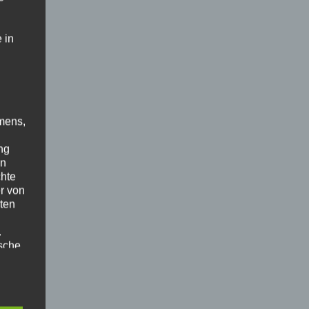
 in
mens,
ng
en
chte
r von
ten
.
ische
e
n