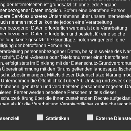
ng der Internetseiten ist grundsätzlich ohne jede Angabe
nenbezogener Daten möglich. Sofern eine betroffene Person
dere Services unseres Unternehmens über unsere Internetseite
Jenseits von Sprint und
uch nehmen möchte, könnte jedoch eine Verarbeitung
nenbezogener Daten erforderlich werden. Ist die Verarbeitung
Taskboard: Die wahre
nenbezogener Daten erforderlich und besteht für eine solche
Messung eines
beitung keine gesetzliche Grundlage, holen wir generell eine
erfolgreichen Scrum
lligung der betroffenen Person ein.
erarbeitung personenbezogener Daten, beispielsweise des Na
Masters
nschrift, E-Mail-Adresse oder Telefonnummer einer betroffenen
n, erfolgt stets im Einklang mit der Datenschutz-Grundverordnu
n Übereinstimmung mit den für uns geltenden landesspezifisch
schutzbestimmungen. Mittels dieser Datenschutzerklärung mö
 Unternehmen die Öffentlichkeit über Art, Umfang und Zweck de
Der Scrum Master stellt, in der Welt der
rhobenen, genutzten und verarbeiteten personenbezogenen Da
agilen Softwareentwicklung, eine
mieren. Ferner werden betroffene Personen mittels dieser
zentrale Figur dar, die maßgeblichen
schutzerklärung über die ihnen zustehenden Rechte aufgeklärt
Einfluss auf den Kurs des Teams hat
aben als für die Verarbeitung Verantwortlicher zahlreiche techn
rganisatorische Maßnahmen umgesetzt, um einen möglichst
und dadurch entsprechend aktiv
nlosen Schutz der über diese Internetseite verarbeiteten
beeinflusst. Doch wann oder woran
ssenziell
Statistiken
Externe Dienst
nenbezogenen Daten sicherzustellen. Dennoch können
lässt sich ableiten, wann ein Scrum
netbasierte Datenübertragungen grundsätzlich Sicherheitslücke