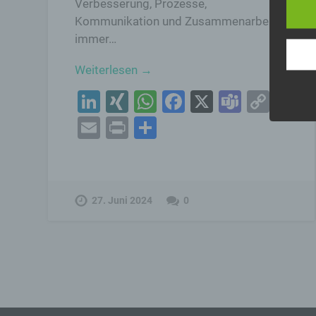
Verbesserung, Prozesse,
aufwe
Aus d
Kommunikation und Zusammenarbeit
perso
immer…
telef
Begr
Weiterlesen →
LinkedIn
XING
WhatsApp
Facebook
X
Teams
Cop
Die D
Link
durc
Email
Print
Teilen
Erla
wurd
Öffen
einfa
möcht
27. Juni 2024
0
Wir v
folge
a) p
Pers