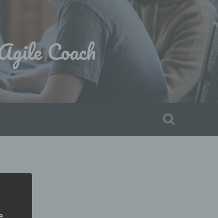
gile Coach
e