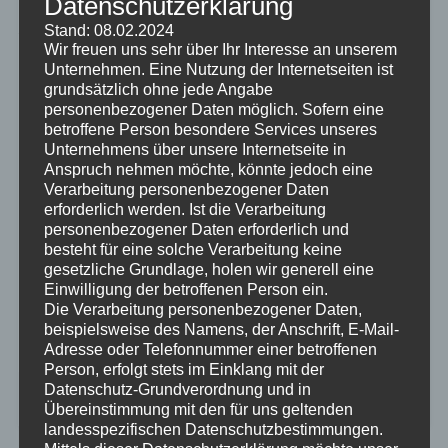
Datenschutzerklärung
Stand: 08.02.2024
Wir freuen uns sehr über Ihr Interesse an unserem
Unternehmen. Eine Nutzung der Internetseiten ist
Eine klare und präzise Auftragsklärung ist das A & O
grundsätzlich ohne jede Angabe
und somit der Schlüssel für eine erfolgreichen
personenbezogener Daten möglich. Sofern eine
Planung und Umsetzung von (agilen) Projekten. Mit
betroffene Person besondere Services unseres
der agilen Auftragsklärung wird der Grundstein für den
Unternehmens über unsere Internetseite in
gesamten Projektablauf gelegt, denn mit der agilen
Anspruch nehmen möchte, könnte jedoch eine
Auftragsklärung…
Verarbeitung personenbezogener Daten
erforderlich werden. Ist die Verarbeitung
Weiterlesen →
personenbezogener Daten erforderlich und
besteht für eine solche Verarbeitung keine
LinkedIn
XING
WhatsApp
Facebook
X
Teams
Copy
Email
Pri
gesetzliche Grundlage, holen wir generell eine
Link
Einwilligung der betroffenen Person ein.
Teilen
Die Verarbeitung personenbezogener Daten,
beispielsweise des Namens, der Anschrift, E-Mail-
Adresse oder Telefonnummer einer betroffenen
Person, erfolgt stets im Einklang mit der
Datenschutz-Grundverordnung und in
15. April 2024
0
Übereinstimmung mit den für uns geltenden
landesspezifischen Datenschutzbestimmungen.