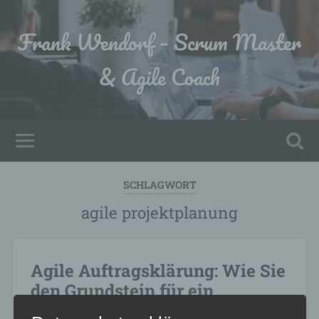
Frank Wendorf – Scrum Master
& Agile Coach
SCHLAGWORT
agile projektplanung
Agile Auftragsklärung: Wie Sie
den Grundstein für ein
erfolgreiches Projekt legen