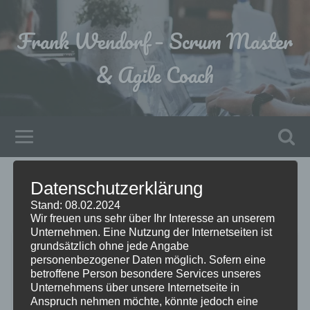
Frank Wendorf – Scrum Master
& Agile Coach
SCHLAGWORT
Datenschutzerklärung
agile methoden
Stand: 08.02.2024
Wir freuen uns sehr über Ihr Interesse an unserem
Unternehmen. Eine Nutzung der Internetseiten ist
grundsätzlich ohne jede Angabe
Was macht man mit am Ende
personenbezogener Daten möglich. Sofern eine
betroffene Person besondere Services unseres
des Sprints noch offenen User
Unternehmens über unsere Internetseite in
Stories?
Anspruch nehmen möchte, könnte jedoch eine